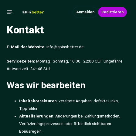
Zum
Inhalt
Anmelden
Registrieren
MAIN
springen
Kontakt
MENU
E-Mail der Website:
info@spinsbetter.de
Servicezeiten:
Montag–Sonntag, 10:00–22:00 CET. Ungefähre
Antwortzeit: 24–48 Std.
Was wir bearbeiten
Inhaltskorrekturen
: veraltete Angaben, defekte Links,
Tippfehler.
Aktualisierungen
: Änderungen bei Zahlungsmethoden,
Verifizierungsprozessen oder öffentlich sichtbaren
Bonusregeln.