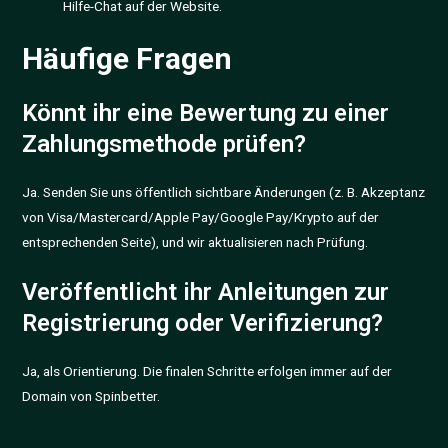
Hilfe-Chat auf der Website.
Häufige Fragen
Könnt ihr eine Bewertung zu einer
Zahlungsmethode prüfen?
Ja. Senden Sie uns öffentlich sichtbare Änderungen (z. B. Akzeptanz
von Visa/Mastercard/Apple Pay/Google Pay/Krypto auf der
entsprechenden Seite), und wir aktualisieren nach Prüfung.
Veröffentlicht ihr Anleitungen zur
Registrierung oder Verifizierung?
Ja, als Orientierung. Die finalen Schritte erfolgen immer auf der
Domain von Spinbetter.