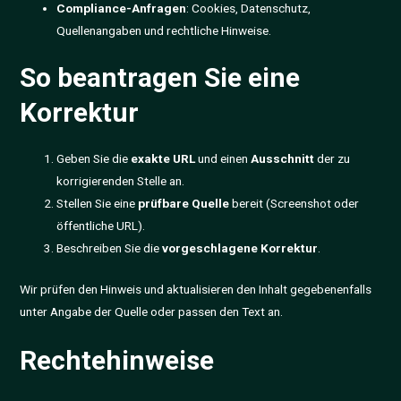
Compliance-Anfragen
: Cookies, Datenschutz,
Quellenangaben und rechtliche Hinweise.
So beantragen Sie eine
Korrektur
Geben Sie die
exakte URL
und einen
Ausschnitt
der zu
korrigierenden Stelle an.
Stellen Sie eine
prüfbare Quelle
bereit (Screenshot oder
öffentliche URL).
Beschreiben Sie die
vorgeschlagene Korrektur
.
Wir prüfen den Hinweis und aktualisieren den Inhalt gegebenenfalls
unter Angabe der Quelle oder passen den Text an.
Rechtehinweise